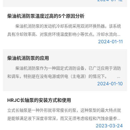
靠。 柴油机水泵面板配件采用中智智能模块，使用安全
柴油机消防泵温度过高的5个原因分析
柴油机消防泵的发动机冷却系统采用双闭环换热器。该系统
具有冷却效率高、对泵房环境温度影响小等优点。冷却水流向，
2024-01
-11
从泵出口管到换热器由球阀控制，使机体冷却水温度在
柴油机消防泵的应用
柴油机消防泵作为一种固定式消防设备，已广泛应用于消防
和调车，特别是在没有电源或供电（主电源）的情况下。 柴
2024-01
-10
油机消防泵也可根据用户的需要配备其他柴油机作为动
HRJC长轴泵的安装方式和使用
立式长轴泵是一种外形就非常瘦长的泵，这种泵型的最大特点就
是能够满足液下深度非常深，而又无须考虑吸程和汽蚀余量参数
2023-03
-24
的情况，比如钢铁厂里面的旋流井可以用，还有河边，湖边，海