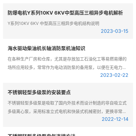
边需要直接从源头取水，也是可以的。这种泵型的应用范围还是
防爆电机Y系列10KV 6KV中型高压三相异步电机解析
非常广泛的。 南京环亚供应 全系列HRJC深井泵 深井泵 配件 欢
迎换购500HRJ...
Y系列10KV 6KV 中型高压三相异步电机结构说明
2023-03
-15
海水驱动柴油机长轴消防泵机油知识
在各种生产厂房和仓库，尤其是存放加工石油化工等易燃易爆的
场所应用较多，常常作为电动消防泵的备用泵，以便在无电力的
2023-02
-22
情况下可以正常运行，应急抢险，为这些厂区的消防安全上了“双
保险”。顾名思义，柴油机海水长轴消防泵与电动消防泵的主要区
不锈钢轻型多级泵的安装要点
别就是动力不同，柴油机消防泵就是由柴油机进行驱动运行的。
为了保证消防泵的稳定、高效运行，我们...
不锈钢轻型多级泵是吸取了国内外技术而设计制造的非自吸立式
多级离心泵，采用标准立式电机和快装式机械密封，更换非常方
2022-12
-14
便。泵的过流部分均采用不锈钢材料制成